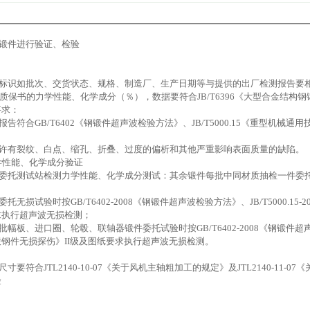
锻件进行验证、检验
的标识如批次、交货状态、规格、制造厂、生产日期等与提供的出厂检测报告要
质保书的力学性能、化学成分（％），数据要符合JB/T6396《大型合金结构钢锻
要求：
告符合GB/T6402《钢锻件超声波检验方法》、JB/T5000.15《重型机械
许有裂纹、白点、缩孔、折叠、过度的偏析和其他严重影响表面质量的缺陷。
力学性能、化学成分验证
委托测试站检测力学性能、化学成分测试：其余锻件每批中同材质抽检一件委
无损试验时按GB/T6402-2008《钢锻件超声波检验方法》、JB/T5000.1
求执行超声波无损检测；
板、进口圈、轮毂、联轴器锻件委托试验时按GB/T6402-2008《钢锻件超声波检验
钢件无损探伤》II级及图纸要求执行超声波无损检测。
要符合JTL2140-10-07《关于风机主轴粗加工的规定》及JTL2140-11
验