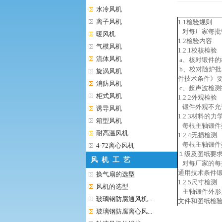
水冷风机
离子风机
1.1检验规则
对每厂家每批
暖风机
1.2检验内容
气模风机
1.2.1校核检验
流体风机
a、核对锻件
b、校对随炉批
旋涡风机
件技术条件》
消防风机
c、超声波检测报
柜式风机
1.2.2外观检验
锻件外观不允
诱导风机
1.2.3材料的
箱型风机
每根主轴锻件
耐高温风机
1.2.4无损检测
每根主轴锻件委托
4-72离心风机
１级及图纸要
风 机 工 艺
对每厂家的每批幅
通用技术条件锻
换气扇的选型
1.2.5尺寸检测
风机的选型
主轴锻件外形尺寸
玻璃钢防腐通风机...
文件和图纸检
玻璃钢防腐离心风...