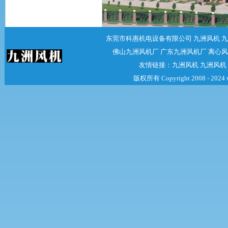
东莞市科惠机电设备有限公司
九洲风机
九
佛山九洲风机厂
广东九洲风机厂
离心风
友情链接：
九洲风机
九洲风机
版权所有 Copyright 2008 - 2024