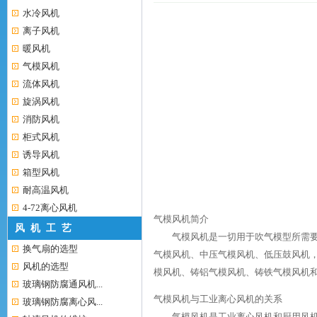
水冷风机
离子风机
暖风机
气模风机
流体风机
旋涡风机
消防风机
柜式风机
诱导风机
箱型风机
耐高温风机
4-72离心风机
气模风机简介
风 机 工 艺
气模风机是一切用于吹气模型所需要风
换气扇的选型
气模风机、中压气模风机、低压鼓风机
风机的选型
模风机、铸铝气模风机、铸铁气模风机
玻璃钢防腐通风机...
气模风机与工业离心风机的关系
玻璃钢防腐离心风...
气模风机是工业离心风机和厨用风机分