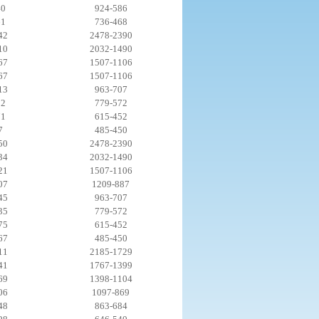
40
924-586
61
736-468
42
2478-2390
10
2032-1490
67
1507-1106
67
1507-1106
13
963-707
92
779-572
71
615-452
7
485-450
50
2478-2390
34
2032-1490
21
1507-1106
07
1209-887
45
963-707
35
779-572
75
615-452
67
485-450
11
2185-1729
41
1767-1399
69
1398-1104
06
1097-869
48
863-684