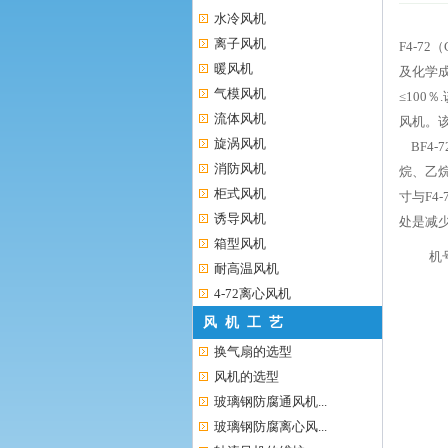
水冷风机
离子风机
F4-7
暖风机
及化学成
气模风机
≤10
流体风机
风机。
旋涡风机
BF4-
消防风机
烷、乙
柜式风机
寸与F4
诱导风机
处是减
箱型风机
机号
耐高温风机
4-72离心风机
风 机 工 艺
换气扇的选型
风机的选型
玻璃钢防腐通风机...
玻璃钢防腐离心风...