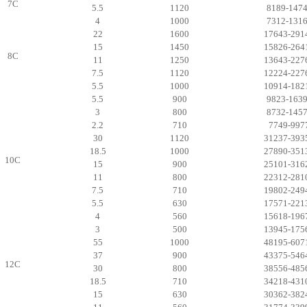
7C
5.5
1120
8189-147
4
1000
7312-131
22
1600
17643-291
15
1450
15826-264
8C
11
1250
13643-227
7.5
1120
12224-227
5.5
1000
10914-182
5.5
900
9823-163
3
800
8732-145
2.2
710
7749-997
30
1120
31237-393
18.5
1000
27890-351
10C
15
900
25101-316
11
800
22312-281
7.5
710
19802-249
5.5
630
17571-221
4
560
15618-196
3
500
13945-175
55
1000
48195-607
37
900
43375-546
12C
30
800
38556-485
18.5
710
34218-431
15
630
30362-382