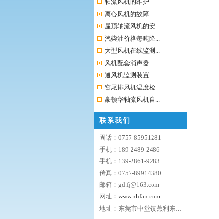
轴流风机的维护
离心风机的故障
屋顶轴流风机的安...
汽柴油价格每吨降...
大型风机在线监测...
风机配套消声器 ...
通风机监测装置
窑尾排风机温度检...
豪顿华轴流风机自...
联系我们
固话：0757-85951281
手机：189-2489-2486
手机：139-2861-9283
传真：0757-89914380
邮箱：gd.fj@163.com
网址：
www.nhfan.com
地址：东莞市中堂镇蕉利东区五路9号