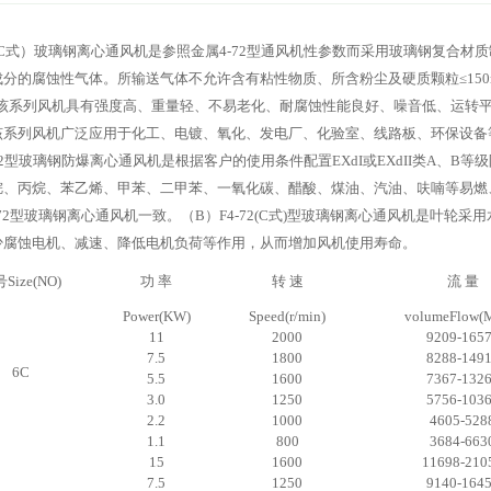
2（C式）玻璃钢离心通风机是参照金属4-72型通风机性参数而采用玻璃钢复合
分的腐蚀性气体。所输送气体不允许含有粘性物质、所含粉尘及硬质颗粒≤150mg
0％.该系列风机具有强度高、重量轻、不易老化、耐腐蚀性能良好、噪音低、运转
该系列风机广泛应用于化工、电镀、氧化、发电厂、化验室、线路板、环保设备
72型玻璃钢防爆离心通风机是根据客户的使用条件配置EXdI或EXdII类A、B
烷、丙烷、苯乙烯、甲苯、二甲苯、一氧化碳、醋酸、煤油、汽油、呋喃等易燃
-72型玻璃钢离心通风机一致。（B）F4-72(C式)型玻璃钢离心通风机是叶轮
少腐蚀电机、减速、降低电机负荷等作用，从而增加风机使用寿命。
Size(NO)
功 率
转 速
流 量
Power(KW)
Speed(r/min)
volumeFlow(
11
2000
9209-165
7.5
1800
8288-149
6C
5.5
1600
7367-132
3.0
1250
5756-103
2.2
1000
4605-528
1.1
800
3684-663
15
1600
11698-210
7.5
1250
9140-164