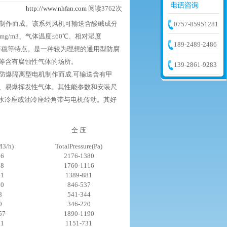
http://www.nhfan.com
阅读3762次
材质制作而成。该系列风机可输送含酸碱成分
0757-85951281
/m3、气体温度≤60℃、相对湿度
189-2489-2486
平稳等特点。是一种较为理想的通用型防腐
等含有腐蚀性气体的场所。
139-2861-9283
等级防爆隔离型电机制作而成.可输送含有甲
、易爆挥发性气体。其性能参数和安装尺
采用水冷座或油冷座经角带与电机传动。其好
全 压
M3/h)
TotalPressure(Pa)
76
2176-1380
18
1760-1116
61
1389-881
60
846-537
8
541-344
0
346-220
57
1890-1190
51
1151-731