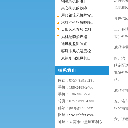
对符合
轴流风机的维护
也要相应
离心风机的故障
屋顶轴流风机的安...
具体供
汽柴油价格每吨降...
三、各
大型风机在线监测...
市）价
风机配套消声器 ...
通风机监测装置
成品油
窑尾排风机温度检...
豪顿华轴流风机自...
四、汽
约定配
联系我们
批发价
格。
固话：0757-85951281
手机：189-2489-2486
成品油
手机：139-2861-9283
传真：0757-89914380
五、液化
邮箱：gd.fj@163.com
格的前
网址：
www.nhfan.com
六、调整
地址：东莞市中堂镇蕉利东区五路9号