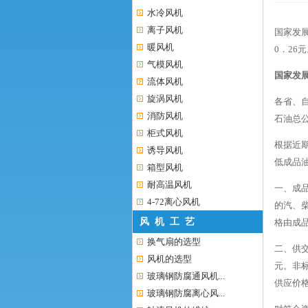
水冷风机
离子风机
国家发展
暖风机
0．26
气模风机
国家发
流体风机
旋涡风机
各省、
消防风机
石油总
柜式风机
根据近
诱导风机
低成品
箱型风机
耐高温风机
一、成
4-72离心风机
的汽、柴
风 机 工 艺
格由成
换气扇的选型
二、供交
风机的选型
元。非
玻璃钢防腐通风机...
供应价
玻璃钢防腐离心风...