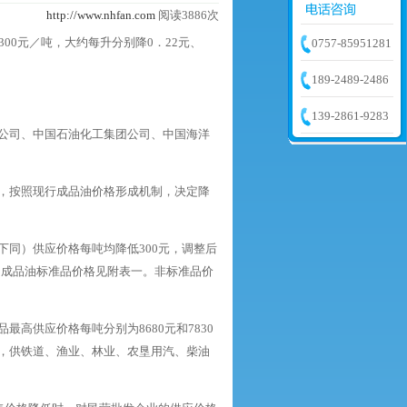
http://www.nhfan.com
阅读3886次
00元／吨，大约每升分别降0．22元、
0757-85951281
189-2489-2486
139-2861-9283
公司、中国石油化工集团公司、中国海洋
，按照现行成品油价格形成机制，决定降
同）供应价格每吨均降低300元，调整后
后的成品油标准品价格见附表一。非标准品价
高供应价格每吨分别为8680元和7830
，供铁道、渔业、林业、农垦用汽、柴油