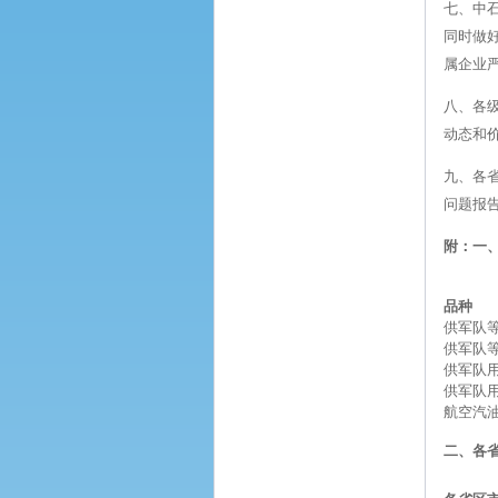
七、中
同时做
属企业
八、各
动态和
九、各省
问题报告
附：一
品种
供军队等
供军队等
供军队
供军队
航空汽
二、各