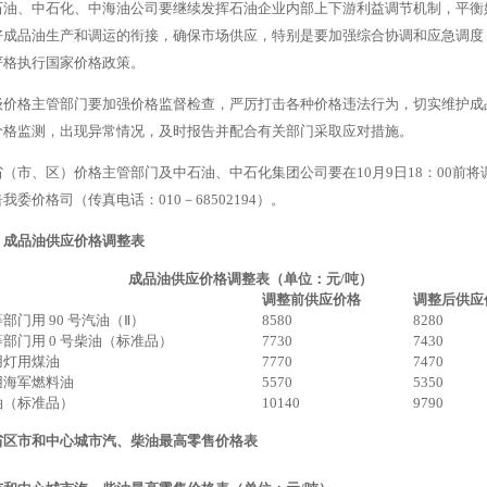
石油、中石化、中海油公司要继续发挥石油企业内部上下游利益调节机制，平衡
好成品油生产和调运的衔接，确保市场供应，特别是要加强综合协调和应急调度
严格执行国家价格政策。
级价格主管部门要加强价格监督检查，严厉打击各种价格违法行为，切实维护成
价格监测，出现异常情况，及时报告并配合有关部门采取应对措施。
（市、区）价格主管部门及中石油、中石化集团公司要在10月9日18：00前
我委价格司（传真电话：010－68502194）。
、成品油供应价格调整表
成品油供应价格调整表（单位：元/吨）
调整前供应价格
调整后供应
部门用 90 号汽油（Ⅱ）
8580
8280
部门用 0 号柴油（标准品）
7730
7430
用灯用煤油
7770
7470
用海军燃料油
5570
5350
油（标准品）
10140
9790
省区市和中心城市汽、柴油最高零售价格表