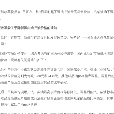
和改革委员会8日宣布，从9日零时起下调成品油最高零售价格，汽柴油均下调3
元。
展改革委关于降低国内成品油价格的通知
自治区、直辖市、新疆生产建设兵团发展改革委、物价局，中国石油天然气集团
公司：
期国际市场油价变化，综合考虑当前国内外经济形势、国内成品油市场供求情况
油价格。现就有关问题通知如下：
品油生产经营企业供军队及新疆生产建设兵团、国家储备用汽、柴油（标准品，下
油供应价格分别为每吨8280元和7430元。其他成品油价格相应调整。调整
品油生产经营企业按照国家规定的品质比率确定。
通、民航等专项用户汽、柴油最高供应价格等额降低。调整后的汽、柴油标准品最
标准品最高供应价格由成品油生产经营企业按照国家规定的品质比率确定。其中
格暂按供军队用油价格执行。